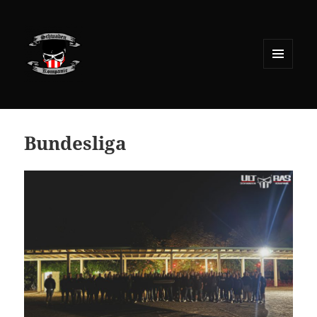
MENÜ
UND
WIDGETS
Bundesliga