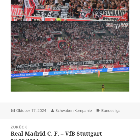
Veröffentlicht
Autor
Kategorien
Oktober 17, 2024
Schwaben Kompanie
Bundesliga
am
Beitragsnavigation
ZURÜCK
Real Madrid C. F. – VfB Stuttgart
Vorheriger