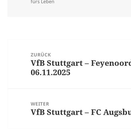
am
fürs Leben
Beitragsnavigation
ZURÜCK
VfB Stuttgart – Feyenoo
Vorheriger
06.11.2025
Beitrag:
WEITER
VfB Stuttgart – FC Augsb
Nächster
Beitrag: