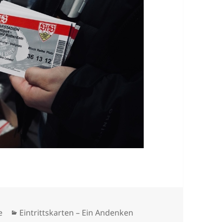
Kategorien
e
Eintrittskarten – Ein Andenken