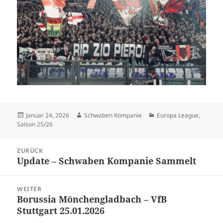
Veröffentlicht
Autor
Kategorien
Januar 24, 2026
Schwaben Kompanie
Europa League
,
am
Saison 25/26
Beitragsnavigation
ZURÜCK
Update – Schwaben Kompanie Sammelt
Vorheriger
Beitrag:
WEITER
Borussia Mönchengladbach – VfB
Nächster
Stuttgart 25.01.2026
Beitrag: