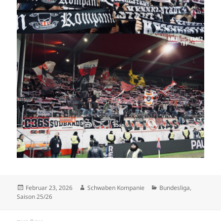
Veröffentlicht
Autor
Kategorien
Februar 23, 2026
Schwaben Kompanie
Bundesliga
,
am
Saison 25/26
Beitragsnavigation