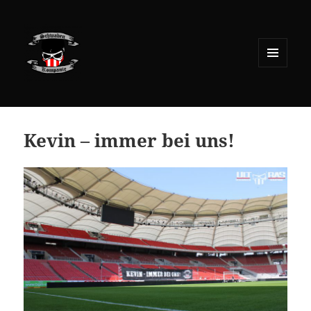
MENÜ
UND
WIDGETS
Kevin – immer bei uns!