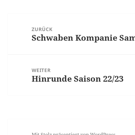
Beitragsnavigation
ZURÜCK
Schwaben Kompanie Sa
Vorheriger
Beitrag:
WEITER
Hinrunde Saison 22/23
Nächster
Beitrag:
Mit Stolz präsentiert von WordPress