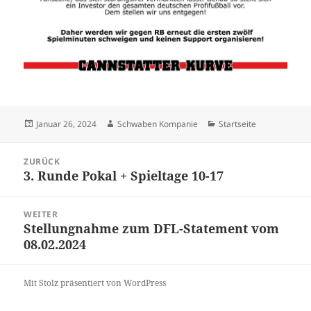
Veröffentlicht
Autor
Kategorien
Januar 26, 2024
Schwaben Kompanie
Startseite
am
Beitragsnavigation
ZURÜCK
3. Runde Pokal + Spieltage 10-17
Vorheriger
Beitrag:
WEITER
Stellungnahme zum DFL-Statement vom
Nächster
08.02.2024
Beitrag:
Mit Stolz präsentiert von WordPress