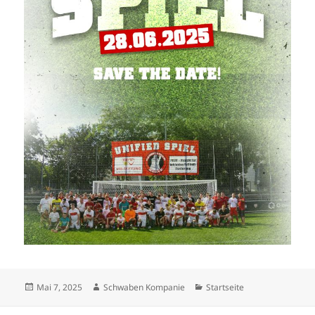
Veröffentlicht
Autor
Kategorien
Mai 7, 2025
Schwaben Kompanie
Startseite
am
Beitragsnavigation